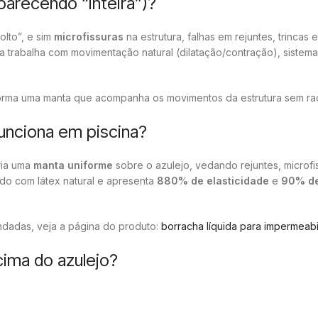
parecendo “inteira”)?
olto”, e sim
microfissuras
na estrutura, falhas em rejuntes, trincas
a trabalha com movimentação natural (dilatação/contração), sistema
a forma uma manta que acompanha os movimentos da estrutura sem ra
funciona em piscina?
ria uma
manta uniforme
sobre o azulejo, vedando rejuntes, microfi
ado com látex natural e apresenta
880% de elasticidade
e
90% de
dadas, veja a página do produto:
borracha líquida para impermeabi
cima do azulejo?