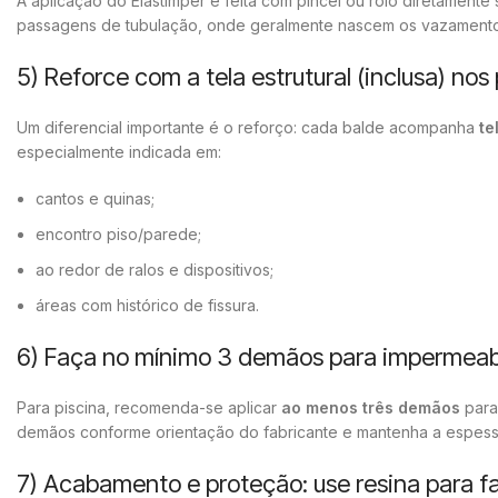
A aplicação do Elastimper é feita com pincel ou rolo diretamente
passagens de tubulação, onde geralmente nascem os vazamento
5) Reforce com a tela estrutural (inclusa) nos
Um diferencial importante é o reforço: cada balde acompanha
te
especialmente indicada em:
cantos e quinas;
encontro piso/parede;
ao redor de ralos e dispositivos;
áreas com histórico de fissura.
6) Faça no mínimo 3 demãos para impermeab
Para piscina, recomenda-se aplicar
ao menos três demãos
para
demãos conforme orientação do fabricante e mantenha a espess
7) Acabamento e proteção: use resina para faci