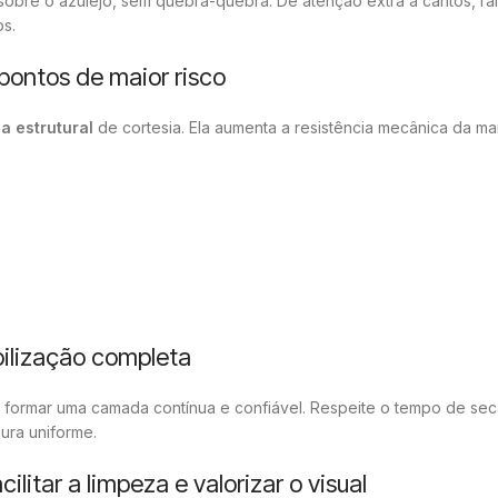
 sobre o azulejo, sem quebra-quebra. Dê atenção extra a cantos, ra
s.
 pontos de maior risco
la estrutural
de cortesia. Ela aumenta a resistência mecânica da ma
ilização completa
 formar uma camada contínua e confiável. Respeite o tempo de se
ura uniforme.
litar a limpeza e valorizar o visual