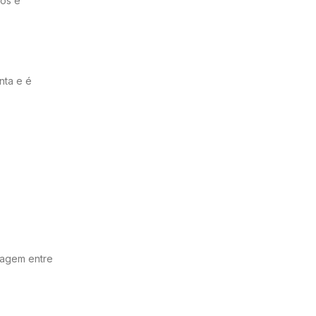
los e
nta e é
cagem entre