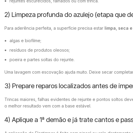
rejuntes escurecidos, falhados ou com trinca.
2) Limpeza profunda do azulejo (etapa que de
Para aderência perfeita, a superfície precisa estar
limpa, seca 
algas e biofilme;
resíduos de produtos oleosos;
poeira e partes soltas do rejunte.
Uma lavagem com escovação ajuda muito. Deixe secar completame
3) Prepare reparos localizados antes de impe
Trincas maiores, falhas evidentes de rejunte e pontos soltos deve
o melhor resultado vem com a base estável.
4) Aplique a 1ª demão e já trate cantos e pa