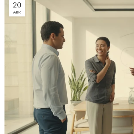
20
ABR