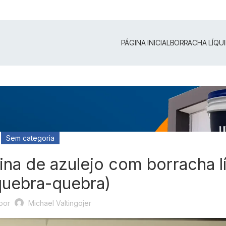
PÁGINA INICIAL
BORRACHA LÍQU
Sem categoria
na de azulejo com borracha l
quebra-quebra)
por
Michael Valtingojer