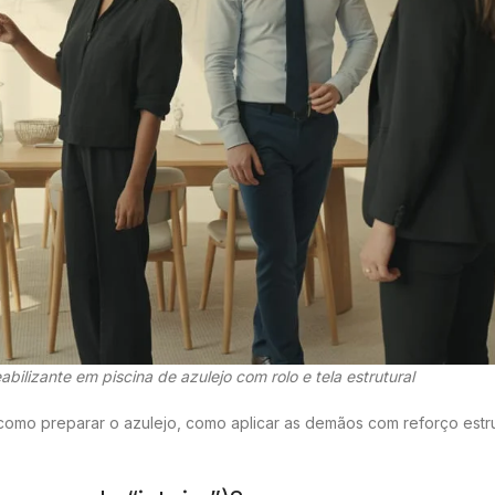
bilizante em piscina de azulejo com rolo e tela estrutural
como preparar o azulejo, como aplicar as demãos com reforço estr