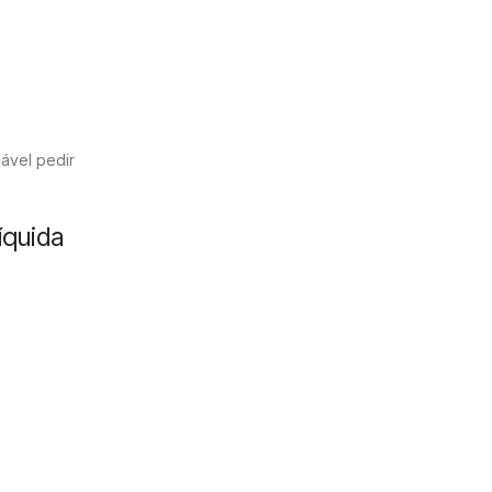
ável pedir
íquida