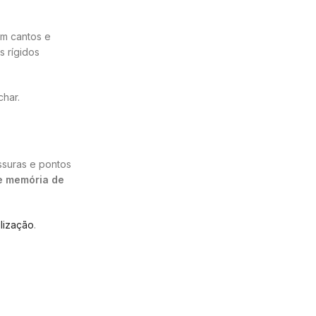
 em cantos e
s rígidos
char.
ssuras e pontos
 memória de
lização
.