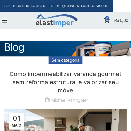
FRETE GRÁTIS
ACIMA DE R$1.000,00
PARA TODO O BRASIL
0
R$
0,00
Blog
Sem categoria
Como impermeabilizar varanda gourmet
sem reforma estrutural e valorizar seu
imóvel
Michael Valtingojer
01
MAIO