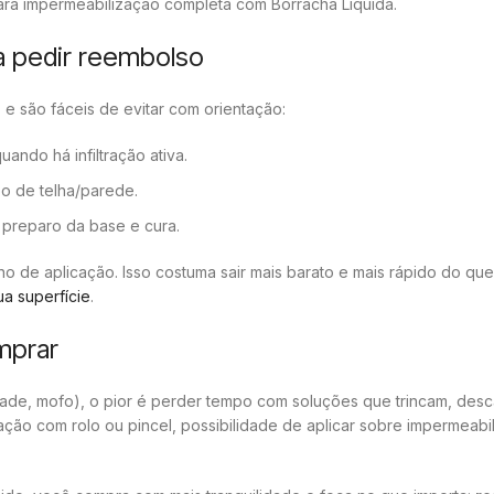
a impermeabilização completa com Borracha Líquida.
a pedir reembolso
e são fáceis de evitar com orientação:
ndo há infiltração ativa.
o de telha/parede.
 preparo da base e cura.
ano de aplicação. Isso costuma sair mais barato e mais rápido do que
a superfície
.
mprar
idade, mofo), o pior é perder tempo com soluções que trincam, des
cação com rolo ou pincel, possibilidade de aplicar sobre impermeabi