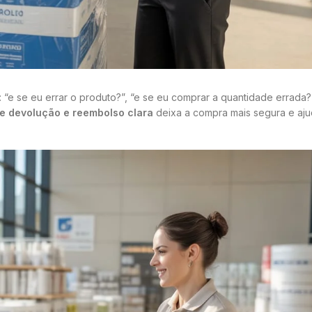
 “e se eu errar o produto?”, “e se eu comprar a quantidade errada?
de devolução e reembolso clara
deixa a compra mais segura e aj