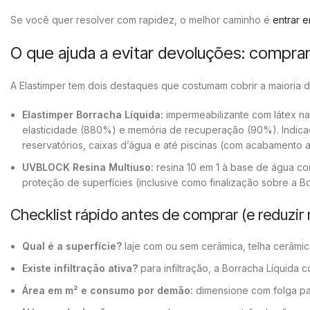
Se você quer resolver com rapidez, o melhor caminho é
entrar 
O que ajuda a evitar devoluções: compra
A Elastimper tem dois destaques que costumam cobrir a maioria d
Elastimper Borracha Líquida:
impermeabilizante com látex n
elasticidade (880%) e memória de recuperação (90%). Indicado
reservatórios, caixas d’água e até piscinas (com acabamento
UVBLOCK Resina Multiuso:
resina 10 em 1 à base de água co
proteção de superfícies (inclusive como finalização sobre a B
Checklist rápido antes de comprar (e reduzir 
Qual é a superfície?
laje com ou sem cerâmica, telha cerâmica
Existe infiltração ativa?
para infiltração, a Borracha Líquida
Área em m² e consumo por demão:
dimensione com folga par