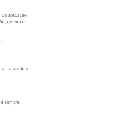
 da aplicação.
ão, goteira e
a.
antém o produto
l é sempre