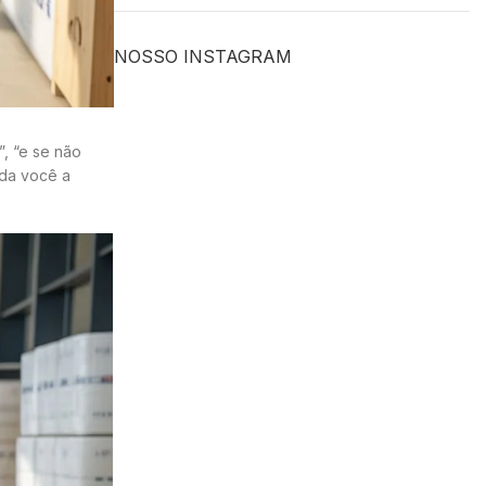
NOSSO INSTAGRAM
”, “e se não
uda você a