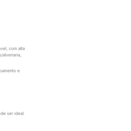
el, com alta
/alvenaria,
abamento e
de ser ideal.