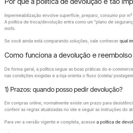
Por que a política de devolução é tão i
Impermeabilização envolve superfície, preparo, consumo por m² 
A política de troca/devolução entra como um “plano de seguranç
mofo.
Se você ainda está comparando soluções, vale conhecer
qual i
Como funciona a devolução e reembolso n
De forma geral, a política segue as boas práticas do e-commerce
nas condições exigidas e a loja orienta o fluxo (coleta/ postage
1) Prazos: quando posso pedir devolução?
Em compras online, normalmente existe um prazo para desistência
conferir as regras atualizadas no site e seguir as instruções do a
Para ver a versão vigente e completa, acesse
a política de devo