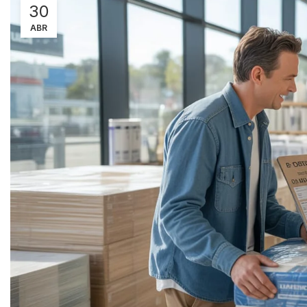
30
ABR