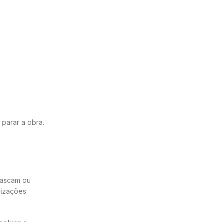
 parar a obra.
cascam ou
lizações