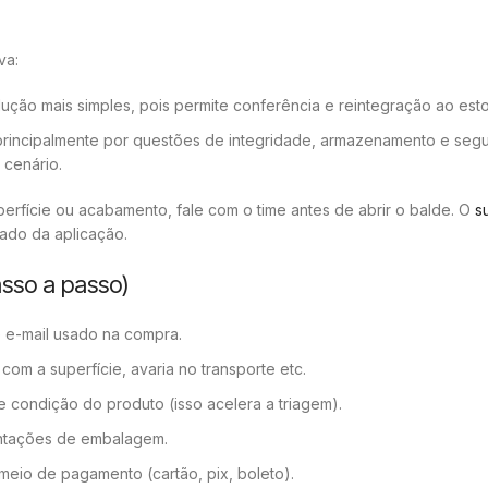
va:
ção mais simples, pois permite conferência e reintegração ao est
 principalmente por questões de integridade, armazenamento e seg
 cenário.
perfície ou acabamento, fale com o time antes de abrir o balde. O
s
ado da aplicação.
asso a passo)
e-mail usado na compra.
com a superfície, avaria no transporte etc.
e condição do produto (isso acelera a triagem).
ntações de embalagem.
io de pagamento (cartão, pix, boleto).