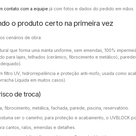
em contato com a equipe
já com fotos e dados do pedido em mãos.
ndo o produto certo na primeira vez
os cenários de obra:
atural que forma uma manta uniforme, sem emendas, 100% impermeáv
 para lajes, telhados (cerâmico, fibrocimento e metálico), paredes
 adequado).
m filtro UV, hidrorrepelência e proteção anti-mofo, usada como ac
orracha Líquida em muitos casos).
risco de troca)
, fibrocimento, metálica, fachada, parede, piscina, reservatório.
 costuma ser o caminho; para proteção e acabamento, o UVBLOCK po
a cantos, ralos, emendas e detalhes.