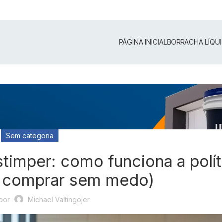
PÁGINA INICIAL
BORRACHA LÍQU
Sem categoria
timper: como funciona a polít
o comprar sem medo)
por
Michael Valtingojer