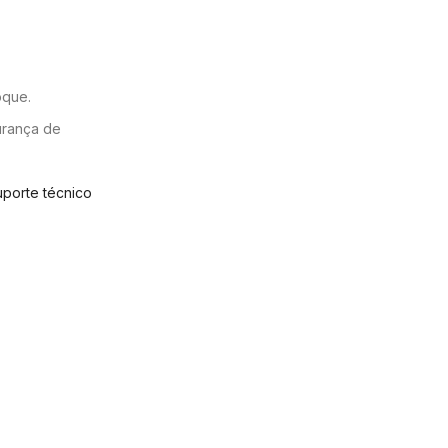
oque.
urança de
uporte técnico