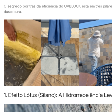
O segredo por trás da eficiência do UVBLOCK está em três pila
duradoura.
1. Efeito Lótus (Silano): A Hidrorrepelência 