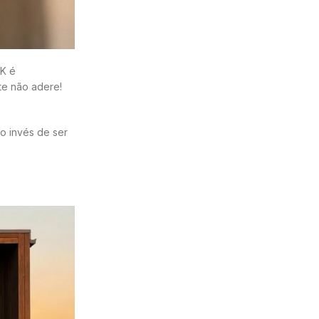
CK é
te não adere!
o invés de ser