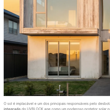
O sol é implacável e um dos principais responsáveis pelo desb
integrado
do UVBLOCK age como um poderoso protetor solar para 