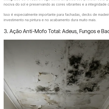
nociva do sol e preservando as cores vibrantes e a integridade d
Isso é especialmente importante para fachadas, decks de madei
investimento na pintura e no acabamento dura muito mais.
3. Ação Anti-Mofo Total: Adeus, Fungos e Bac