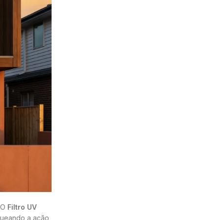
. O
Filtro UV
oqueando a ação