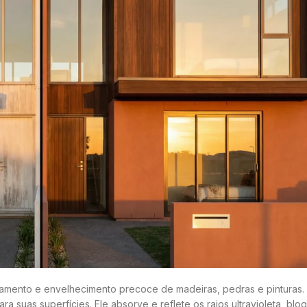
otamento e envelhecimento precoce de madeiras, pedras e pinturas
suas superfícies. Ele absorve e reflete os raios ultravioleta, bl