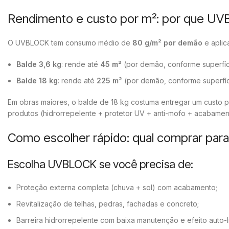
Rendimento e custo por m²: por que UV
O UVBLOCK tem consumo médio de
80 g/m² por demão
e apli
Balde 3,6 kg
: rende até
45 m²
(por demão, conforme superfíc
Balde 18 kg
: rende até
225 m²
(por demão, conforme superfíc
Em obras maiores, o balde de 18 kg costuma entregar um custo po
produtos (hidrorrepelente + protetor UV + anti-mofo + acabamen
Como escolher rápido: qual comprar par
Escolha UVBLOCK se você precisa de:
Proteção externa completa (chuva + sol) com acabamento;
Revitalização de telhas, pedras, fachadas e concreto;
Barreira hidrorrepelente com baixa manutenção e efeito auto-l