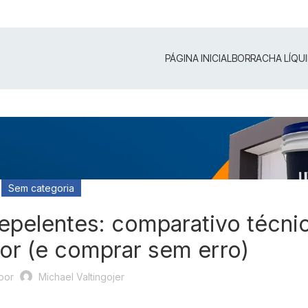
PÁGINA INICIAL
BORRACHA LÍQU
Sem categoria
epelentes: comparativo técni
or (e comprar sem erro)
por
Michael Valtingojer