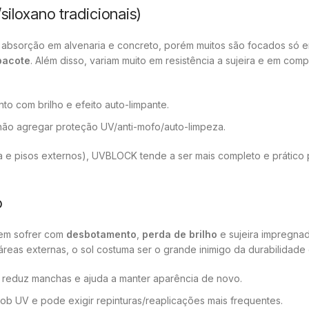
siloxano tradicionais)
r absorção em alvenaria e concreto, porém muitos são focados só 
pacote
. Além disso, variam muito em resistência a sujeira e em com
nto com brilho e efeito auto-limpante.
não agregar proteção UV/anti-mofo/auto-limpeza.
a e pisos externos), UVBLOCK tende a ser mais completo e prático 
o
dem sofrer com
desbotamento
,
perda de brilho
e sujeira impregna
áreas externas, o sol costuma ser o grande inimigo da durabilidade 
a; reduz manchas e ajuda a manter aparência de novo.
sob UV e pode exigir repinturas/reaplicações mais frequentes.