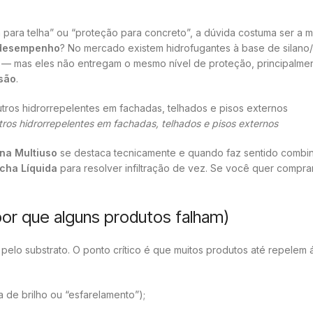
 para telha” ou “proteção para concreto”, a dúvida costuma ser a
r desempenho
? No mercado existem hidrofugantes à base de silano/
ipos — mas eles não entregam o mesmo nível de proteção, principalm
são
.
os hidrorrepelentes em fachadas, telhados e pisos externos
na Multiuso
se destaca tecnicamente e quando faz sentido combi
acha Líquida
para resolver infiltração de vez. Se você quer compr
 por que alguns produtos falham)
pelo substrato. O ponto crítico é que muitos produtos até repelem
 de brilho ou “esfarelamento”);