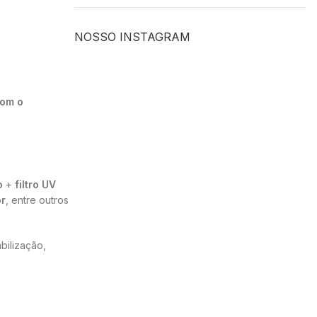
NOSSO INSTAGRAM
com o
o
+
filtro UV
or
, entre outros
bilização,