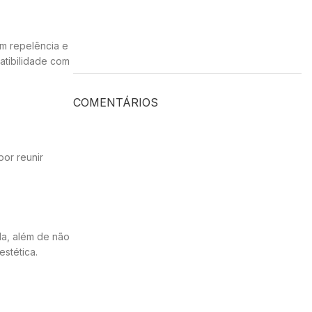
em repelência e
patibilidade com
COMENTÁRIOS
por reunir
da, além de não
estética.