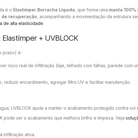
ada é o
Elastimper Borracha Líquida
, que forma uma
manta 100% 
 de recuperação
, acompanhando a movimentação da estrutura se
 de alta elasticidade
.
): Elastimper + UVBLOCK
o prazo) é:
r risco real de infiltração (laje, telhado com falhas, parede com 
eduzir encardimento, agregar filtro UV e facilitar manutenção.
e água; UVBLOCK ajuda a manter o acabamento protegido contra sol 
OCK pode ser o acabamento que melhora brilho e limpeza. Veja
soluç
infiltração ativa.