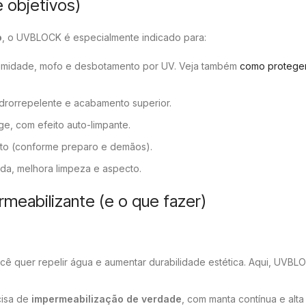
 objetivos)
o
, o UVBLOCK é especialmente indicado para:
 umidade, mofo e desbotamento por UV. Veja também
como protege
 hidrorrepelente e acabamento superior.
ege, com efeito auto-limpante.
ento (conforme preparo e demãos).
a, melhora limpeza e aspecto.
eabilizante (e o que fazer)
; você quer repelir água e aumentar durabilidade estética. Aqui, UVB
cisa de
impermeabilização de verdade
, com manta contínua e alta 