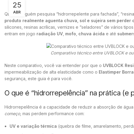
25
ABR
Quando alguém pesquisa “hidrorrepelente para fachada”, “resina
produto realmente aguenta chuva, sol e sujeira sem perde
silicones, resinas acrílicas, vernizes e “seladores” de vários t
entram em jogo
radiação UV
,
mofo
,
chuva ácida
e até
submer
Comparativo técnico entre UVBLOCK e outr
Neste comparativo, você vai entender por que o
UVBLOCK Resi
impermeabilização de alta elasticidade como o
Elastimper Borr
segurança, este guia é para você.
O que é “hidrorrepelência” na prática (e
Hidrorrepelência é a capacidade de reduzir a absorção de água 
começo
, mas perdem performance com:
UV e variação térmica
(quebra de filme, amarelamento, perda