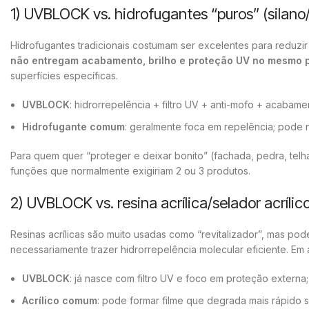
1) UVBLOCK vs. hidrofugantes “puros” (silano/
Hidrofugantes tradicionais costumam ser excelentes para reduzi
não entregam acabamento, brilho e proteção UV no mesmo 
superfícies específicas.
UVBLOCK
: hidrorrepelência + filtro UV + anti-mofo + acabame
Hidrofugante comum
: geralmente foca em repelência; pode 
Para quem quer “proteger e deixar bonito” (fachada, pedra, telh
funções que normalmente exigiriam 2 ou 3 produtos.
2) UVBLOCK vs. resina acrílica/selador acrílic
Resinas acrílicas são muito usadas como “revitalizador”, mas po
necessariamente trazer hidrorrepelência molecular eficiente. Em 
UVBLOCK
: já nasce com filtro UV e foco em proteção extern
Acrílico comum
: pode formar filme que degrada mais rápido 