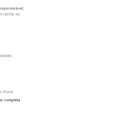
impermeável,
m rachar ou
umidade,
e chuva.
ão completa