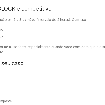
BLOCK é competitivo
cação em
2 a 3 demãos
(intervalo de 4 horas). Com isso:
ie).
ie).
r m² muito forte, especialmente quando você considera que ele sub
to).
a seu caso
impante;