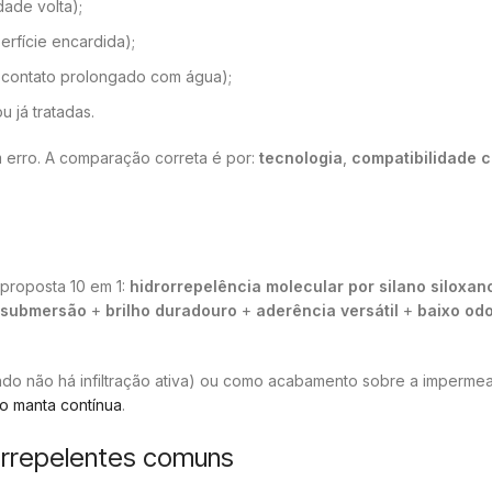
ade volta);
rfície encardida);
 contato prolongado com água);
u já tratadas.
m erro. A comparação correta é por:
tecnologia
,
compatibilidade 
proposta 10 em 1:
hidrorrepelência molecular por silano siloxan
à submersão
+
brilho duradouro
+
aderência versátil
+
baixo od
do não há infiltração ativa) ou como acabamento sobre a impermea
mo manta contínua
.
orrepelentes comuns