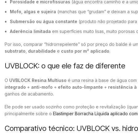
Porosidade e microfissuras
(água encontra caminho e a umid
Mofo, algas e sujeira
(manchas que “grudam” e deixam a supe
Submersão ou água constante
(produto não projetado para
Aderência limitada
em superfícies muito lisas, muito porosas o
Por isso, comparar “hidrorrepelente” só por preço do balde é u
substrato
,
durabilidade
e
custo por m² aplicado
.
UVBLOCK: o que ele faz de diferente
O
UVBLOCK Resina Multiuso
é uma resina à base de água com 
integrado
+
anti-mofo
+
efeito auto-limpante
+
resistência 
ganhos de acabamento.
Ele pode ser usado sozinho como proteção e revitalização (quan
principalmente sobre o
Elastimper Borracha Líquida aplicado co
Comparativo técnico: UVBLOCK vs. hidr