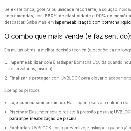
Se existe trinca, goteira ou umidade recorrente, a solução indic
sem emendas
, com
880% de elasticidade
e
90% de memória
descascar. Saiba mais em
impermeabilização com borracha líquida
O combo que mais vende (e faz sentido
Em muitas obras, a melhor decisão técnica (e econômica no long
Impermeabilizar
com Elastimper Borracha Líquida quando houve
reservatórios, piscina).
Finalizar e proteger
com UVBLOCK para elevar o acabamento, r
Exemplos práticos:
Laje com ou sem cerâmica
: Elastimper resolve a entrada d
Piscinas
: Elastimper sela e resiste à pressão positiva; UVBL
para impermeabilização de piscina
.
Fachadas
: UVBLOCK como preventivo; Elastimper quando já há 