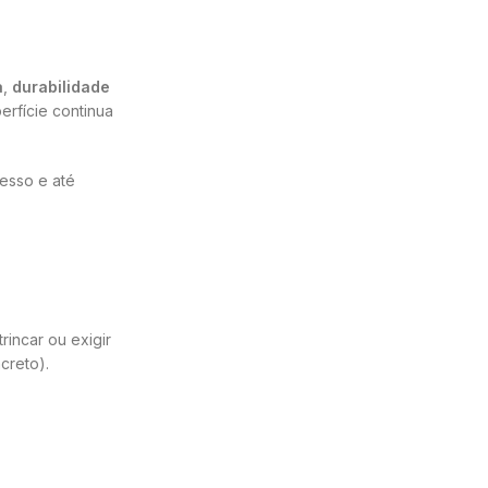
a
,
durabilidade
erfície continua
gesso e até
incar ou exigir
creto).