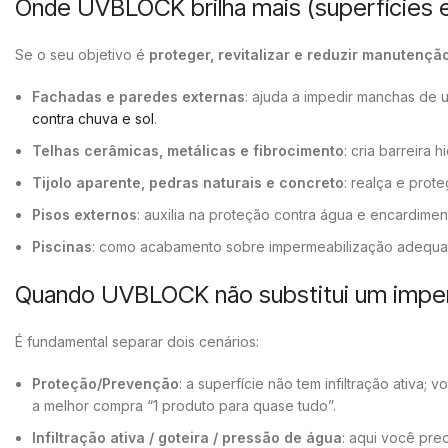
Onde UVBLOCK brilha mais (superfícies e
Se o seu objetivo é
proteger, revitalizar e reduzir manutençã
Fachadas e paredes externas
: ajuda a impedir manchas de
contra chuva e sol
.
Telhas cerâmicas, metálicas e fibrocimento
: cria barreira
Tijolo aparente, pedras naturais e concreto
: realça e prot
Pisos externos
: auxilia na proteção contra água e encardim
Piscinas
: como acabamento sobre impermeabilização adequad
Quando UVBLOCK não substitui um imperm
É fundamental separar dois cenários:
Proteção/Prevenção
: a superfície não tem infiltração ativa
a melhor compra “1 produto para quase tudo”.
Infiltração ativa / goteira / pressão de água
: aqui você pre